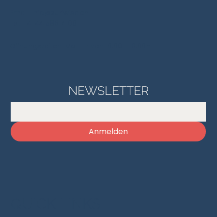
Email:
info@surfwise.ch
Tel:
+41 44 586 71 00​
Öffnungszeiten: Mo - Fr von 10:00 - 18:00h
NEWSLETTER
Anmelden
QUICK LINKS