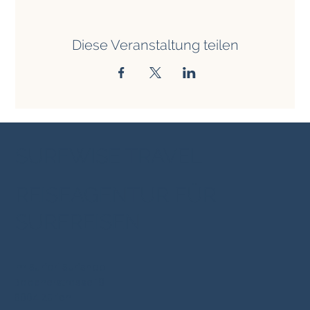
Diese Veranstaltung teilen
SURFWISE TRAVEL
REISEAGENTUR FÜR
SURFREISEN
Im
Surfari
Surfshop
Badenerstrasse 18
8004 Zürich