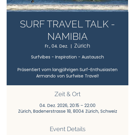
SURF TRAVEL TALK -
NAMIBIA
Zürich
Fr., 04. Dez.
  |  
Surfvibes - Inspiration - Austausch
Präsentiert vom langjährigen Surf-Enthusiasten
Armando von Surfwise Travel!
Zeit & Ort
04. Dez. 2026, 20:15 – 22:00
Zürich, Badenerstrasse 18, 8004 Zürich, Schweiz
Event Details