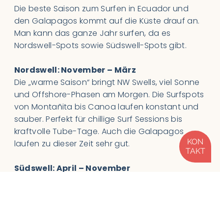
Die beste Saison zum Surfen in Ecuador und
den Galapagos kommt auf die Küste drauf an.
Man kann das ganze Jahr surfen, da es
Nordswell-Spots sowie Südswell-Spots gibt.
Nordswell: November – März
Die „warme Saison“ bringt NW Swells, viel Sonne
und Offshore-Phasen am Morgen. Die Surfspots
von Montañita bis Canoa laufen konstant und
sauber. Perfekt für chillige Surf Sessions bis
kraftvolle Tube-Tage. Auch die Galapagos
KON
laufen zu dieser Zeit sehr gut.
TAKT
Südswell: April – November
SW–SSW Swells rollen rein, aber öfter mit
Onshore-Winden aus dem Süden und kälterem
Wasser. Vor allem die Points bei Salinas können
zu dieser Zeit richtig gut werden sowie die